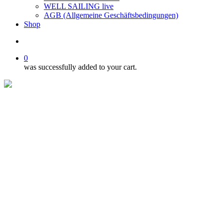
WELL SAILING live
AGB (Allgemeine Geschäftsbedingungen)
Shop
search
0
was successfully added to your cart.
Navigate
to