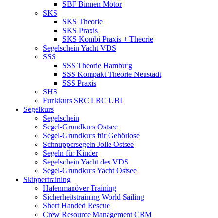
SBF Binnen Motor
SKS
SKS Theorie
SKS Praxis
SKS Kombi Praxis + Theorie
Segelschein Yacht VDS
SSS
SSS Theorie Hamburg
SSS Kompakt Theorie Neustadt
SSS Praxis
SHS
Funkkurs SRC LRC UBI
Segelkurs
Segelschein
Segel-Grundkurs Ostsee
Segel-Grundkurs für Gehörlose
Schnuppersegeln Jolle Ostsee
Segeln für Kinder
Segelschein Yacht des VDS
Segel-Grundkurs Yacht Ostsee
Skippertraining
Hafenmanöver Training
Sicherheitstraining World Sailing
Short Handed Rescue
Crew Resource Management CRM