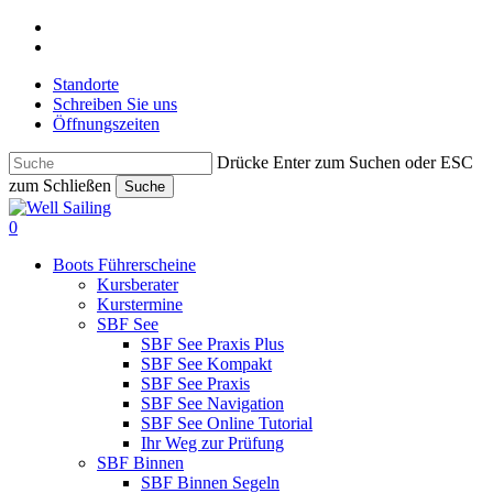
Skip
facebook
to
instagram
main
Standorte
content
Schreiben Sie uns
Öffnungszeiten
Drücke Enter zum Suchen oder ESC
zum Schließen
Suche
Close
Search
search
0
Menu
Boots Führerscheine
Kursberater
Kurstermine
SBF See
SBF See Praxis Plus
SBF See Kompakt
SBF See Praxis
SBF See Navigation
SBF See Online Tutorial
Ihr Weg zur Prüfung
SBF Binnen
SBF Binnen Segeln