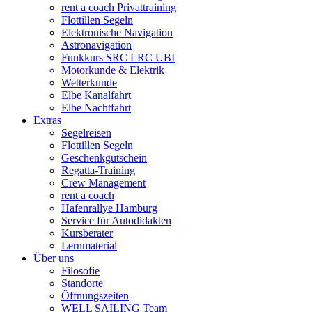
rent a coach Privattraining
Flottillen Segeln
Elektronische Navigation
Astronavigation
Funkkurs SRC LRC UBI
Motorkunde & Elektrik
Wetterkunde
Elbe Kanalfahrt
Elbe Nachtfahrt
Extras
Segelreisen
Flottillen Segeln
Geschenkgutschein
Regatta-Training
Crew Management
rent a coach
Hafenrallye Hamburg
Service für Autodidakten
Kursberater
Lernmaterial
Über uns
Filosofie
Standorte
Öffnungszeiten
WELL SAILING Team