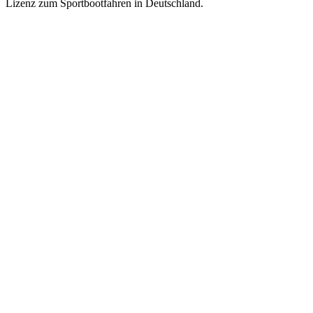
Lizenz zum Sportbootfahren in Deutschland.
Navigate
to
the
next
section