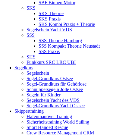
SBF Binnen Motor
SKS
SKS Theorie
SKS Praxis
SKS Kombi Praxis + Theorie
Segelschein Yacht VDS
SSS
SSS Theorie Hamburg
SSS Kompakt Theorie Neustadt
SSS Praxis
SHS
Funkkurs SRC LRC UBI
Segelkurs
Segelschein
Segel-Grundkurs Ostsee
Segel-Grundkurs für Gehörlose
Schnuppersegeln Jolle Ostsee
Segeln für Kinder
Segelschein Yacht des VDS
Segel-Grundkurs Yacht Ostsee
Skippertraining
Hafenmanöver Training
Sicherheitstraining World Sailing
Short Handed Rescue
Crew Resource Management CRM