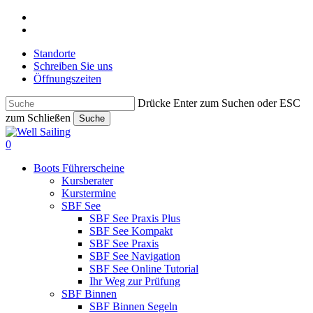
Skip
facebook
to
instagram
main
Standorte
content
Schreiben Sie uns
Öffnungszeiten
Drücke Enter zum Suchen oder ESC
zum Schließen
Suche
Close
Search
search
0
Menu
Boots Führerscheine
Kursberater
Kurstermine
SBF See
SBF See Praxis Plus
SBF See Kompakt
SBF See Praxis
SBF See Navigation
SBF See Online Tutorial
Ihr Weg zur Prüfung
SBF Binnen
SBF Binnen Segeln