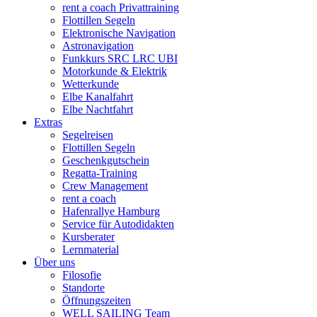
rent a coach Privattraining
Flottillen Segeln
Elektronische Navigation
Astronavigation
Funkkurs SRC LRC UBI
Motorkunde & Elektrik
Wetterkunde
Elbe Kanalfahrt
Elbe Nachtfahrt
Extras
Segelreisen
Flottillen Segeln
Geschenkgutschein
Regatta-Training
Crew Management
rent a coach
Hafenrallye Hamburg
Service für Autodidakten
Kursberater
Lernmaterial
Über uns
Filosofie
Standorte
Öffnungszeiten
WELL SAILING Team