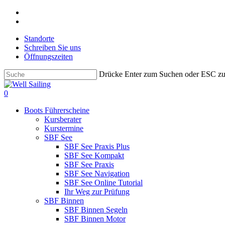
Skip
facebook
to
instagram
main
Standorte
content
Schreiben Sie uns
Öffnungszeiten
Drücke Enter zum Suchen oder ESC z
Close
Search
search
0
Menu
Boots Führerscheine
Kursberater
Kurstermine
SBF See
SBF See Praxis Plus
SBF See Kompakt
SBF See Praxis
SBF See Navigation
SBF See Online Tutorial
Ihr Weg zur Prüfung
SBF Binnen
SBF Binnen Segeln
SBF Binnen Motor