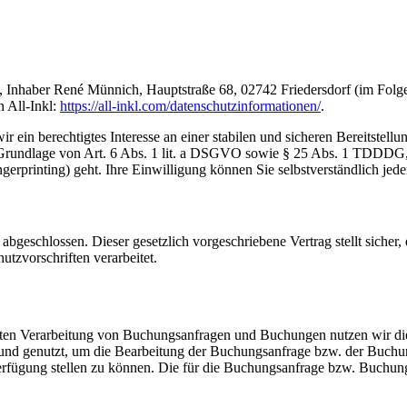
haber René Münnich, Hauptstraße 68, 02742 Friedersdorf (im Folge
 All-Inkl:
https://all-inkl.com/datenschutzinformationen/
.
ir ein berechtigtes Interesse an einer stabilen und sicheren Bereitstel
auf Grundlage von Art. 6 Abs. 1 lit. a DSGVO sowie § 25 Abs. 1 TDDD
gerprinting) geht. Ihre Einwilligung können Sie selbstverständlich jede
abgeschlossen. Dieser gesetzlich vorgeschriebene Vertrag stellt siche
tzvorschriften verarbeitet.
ten Verarbeitung von Buchungsanfragen und Buchungen nutzen wir die 
nd genutzt, um die Bearbeitung der Buchungsanfrage bzw. der Buchu
rfügung stellen zu können. Die für die Buchungsanfrage bzw. Buchung