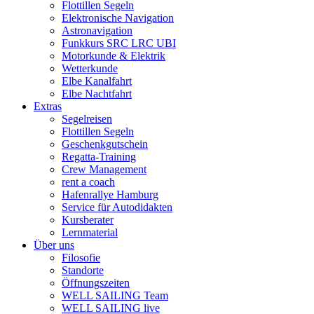
Flottillen Segeln
Elektronische Navigation
Astronavigation
Funkkurs SRC LRC UBI
Motorkunde & Elektrik
Wetterkunde
Elbe Kanalfahrt
Elbe Nachtfahrt
Extras
Segelreisen
Flottillen Segeln
Geschenkgutschein
Regatta-Training
Crew Management
rent a coach
Hafenrallye Hamburg
Service für Autodidakten
Kursberater
Lernmaterial
Über uns
Filosofie
Standorte
Öffnungszeiten
WELL SAILING Team
WELL SAILING live