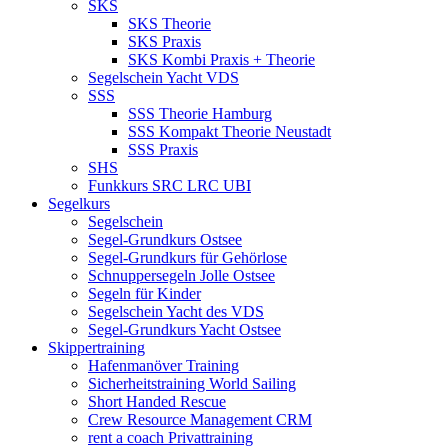
SKS
SKS Theorie
SKS Praxis
SKS Kombi Praxis + Theorie
Segelschein Yacht VDS
SSS
SSS Theorie Hamburg
SSS Kompakt Theorie Neustadt
SSS Praxis
SHS
Funkkurs SRC LRC UBI
Segelkurs
Segelschein
Segel-Grundkurs Ostsee
Segel-Grundkurs für Gehörlose
Schnuppersegeln Jolle Ostsee
Segeln für Kinder
Segelschein Yacht des VDS
Segel-Grundkurs Yacht Ostsee
Skippertraining
Hafenmanöver Training
Sicherheitstraining World Sailing
Short Handed Rescue
Crew Resource Management CRM
rent a coach Privattraining