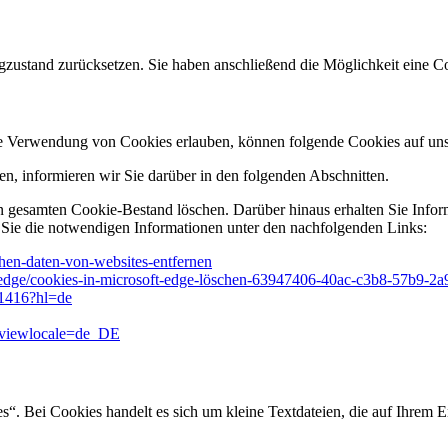
gzustand zurücksetzen. Sie haben anschließend die Möglichkeit eine
ie Verwendung von Cookies erlauben, können folgende Cookies auf u
n, informieren wir Sie darüber in den folgenden Abschnitten.
n gesamten Cookie-Bestand löschen. Darüber hinaus erhalten Sie Infor
 Sie die notwendigen Informationen unter den nachfolgenden Links:
schen-daten-von-websites-entfernen
ft-edge/cookies-in-microsoft-edge-löschen-63947406-40ac-c3b8-57b9-2
61416?hl=de
&viewlocale=de_DE
. Bei Cookies handelt es sich um kleine Textdateien, die auf Ihrem E