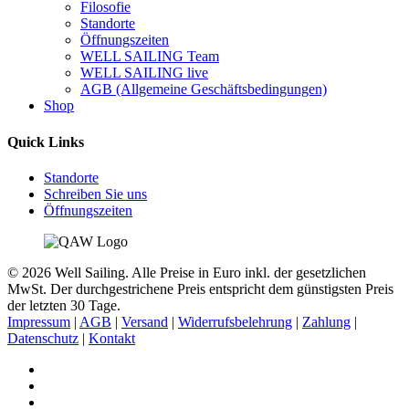
Filosofie
Standorte
Öffnungszeiten
WELL SAILING Team
WELL SAILING live
AGB (Allgemeine Geschäftsbedingungen)
Shop
Quick Links
Standorte
Schreiben Sie uns
Öffnungszeiten
© 2026 Well Sailing. Alle Preise in Euro inkl. der gesetzlichen
MwSt. Der durchgestrichene Preis entspricht dem günstigsten Preis
der letzten 30 Tage.
Impressum
|
AGB
|
Versand
|
Widerrufsbelehrung
|
Zahlung
|
Datenschutz
|
Kontakt
facebook
phone
email