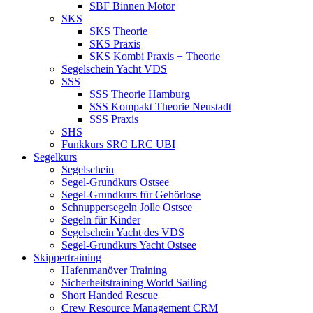
SBF Binnen Motor
SKS
SKS Theorie
SKS Praxis
SKS Kombi Praxis + Theorie
Segelschein Yacht VDS
SSS
SSS Theorie Hamburg
SSS Kompakt Theorie Neustadt
SSS Praxis
SHS
Funkkurs SRC LRC UBI
Segelkurs
Segelschein
Segel-Grundkurs Ostsee
Segel-Grundkurs für Gehörlose
Schnuppersegeln Jolle Ostsee
Segeln für Kinder
Segelschein Yacht des VDS
Segel-Grundkurs Yacht Ostsee
Skippertraining
Hafenmanöver Training
Sicherheitstraining World Sailing
Short Handed Rescue
Crew Resource Management CRM