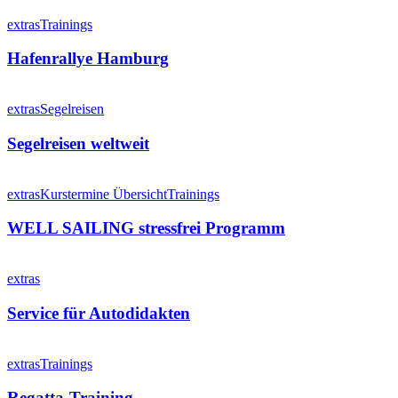
Yacht
Hafenrallye
X442
Hamburg
extras
Trainings
Hafenrallye Hamburg
Segelreisen
weltweit
extras
Segelreisen
Segelreisen weltweit
WELL
SAILING
extras
Kurstermine Übersicht
Trainings
stressfrei
Programm
WELL SAILING stressfrei Programm
Service
für
extras
Autodidakten
Service für Autodidakten
Regatta-
Training
extras
Trainings
Regatta-Training