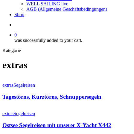
WELL SAILING live
AGB (Allgemeine Geschäftsbedingungen)
Shop
search
0
was successfully added to your cart.
Kategorie
extras
Tagestörns,
Kurztörns,
extras
Segelreisen
Schnuppersegeln
Tagestörns, Kurztörns, Schnuppersegeln
Ostsee
Segelreisen
extras
Segelreisen
mit
unserer
Ostsee Segelreisen mit unserer X-Yacht X442
X-