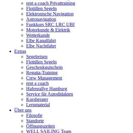
rent a coach Privattraining
Flottillen Segeln
Elektronische Navigation
Astronavigation
Funkkurs SRC LRC UBI
Motorkunde & Elektrik
Wetterkunde
Elbe Kanalfahrt
Elbe Nachtfahrt
Extras
Segelreisen
Flottillen Segeln
Geschenkgutschein
Regatta-Training
Crew Management
rent a coach
Hafenrallye Hamburg
Service für Autodidakten
Kursberater
Lernmaterial
Über uns
Filosofie
Standorte
Öffnungszeiten
WELL SAILING Team