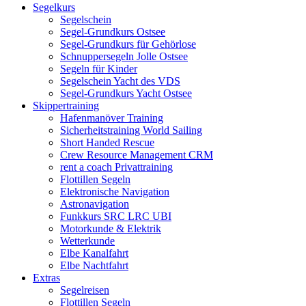
Segelkurs
Segelschein
Segel-Grundkurs Ostsee
Segel-Grundkurs für Gehörlose
Schnuppersegeln Jolle Ostsee
Segeln für Kinder
Segelschein Yacht des VDS
Segel-Grundkurs Yacht Ostsee
Skippertraining
Hafenmanöver Training
Sicherheitstraining World Sailing
Short Handed Rescue
Crew Resource Management CRM
rent a coach Privattraining
Flottillen Segeln
Elektronische Navigation
Astronavigation
Funkkurs SRC LRC UBI
Motorkunde & Elektrik
Wetterkunde
Elbe Kanalfahrt
Elbe Nachtfahrt
Extras
Segelreisen
Flottillen Segeln