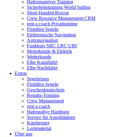
Hafenmanöver Training
Sicherheitstraining World Sailing
Short Handed Rescue
Crew Resource Management CRM
rent a coach Privattraining
Flottillen Segeln
Elektronische Navigation
Astronavigation
Funkkurs SRC LRC UBI
Motorkunde & Elektrik
Wetterkunde
Elbe Kanalfahrt
Elbe Nachtfahrt
Extras
Segelreisen
Flottillen Segeln
Geschenkgutschein
Regatta-Training
Crew Management
rent a coach
Hafenrallye Hamburg
Service für Autodidakten
Kursberater
Lernmaterial
Über uns