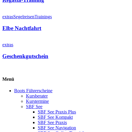
Elbe
Nachtfahrt
extras
Segelreisen
Trainings
Elbe Nachtfahrt
Geschenkgutschein
extras
Geschenkgutschein
Menü
Boots Führerscheine
Kursberater
Kurstermine
SBF See
SBF See Praxis Plus
SBF See Kompakt
SBF See Praxis
SBF See Navigation