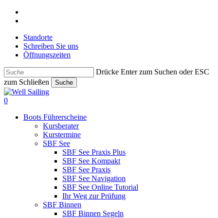
Skip
facebook
to
instagram
main
Standorte
content
Schreiben Sie uns
Öffnungszeiten
Drücke Enter zum Suchen oder ESC
zum Schließen
Suche
Close
Search
search
0
Menu
Boots Führerscheine
Kursberater
Kurstermine
SBF See
SBF See Praxis Plus
SBF See Kompakt
SBF See Praxis
SBF See Navigation
SBF See Online Tutorial
Ihr Weg zur Prüfung
SBF Binnen
SBF Binnen Segeln