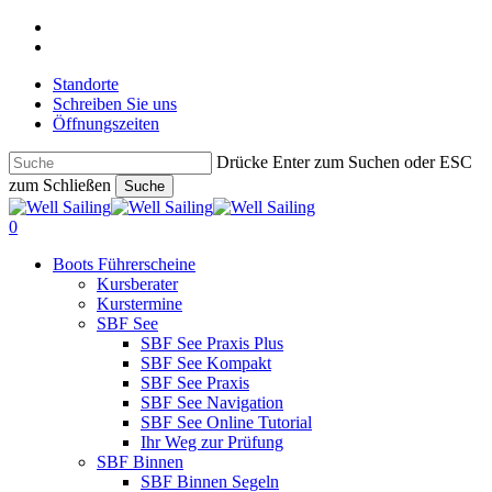
Skip
facebook
to
instagram
main
Standorte
content
Schreiben Sie uns
Öffnungszeiten
Drücke Enter zum Suchen oder ESC
zum Schließen
Suche
Close
Search
search
0
Menu
Boots Führerscheine
Kursberater
Kurstermine
SBF See
SBF See Praxis Plus
SBF See Kompakt
SBF See Praxis
SBF See Navigation
SBF See Online Tutorial
Ihr Weg zur Prüfung
SBF Binnen
SBF Binnen Segeln