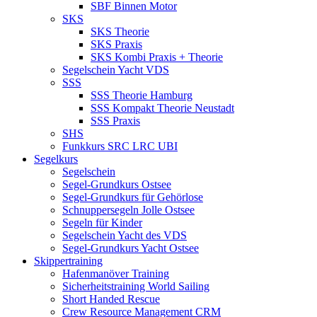
SBF Binnen Motor
SKS
SKS Theorie
SKS Praxis
SKS Kombi Praxis + Theorie
Segelschein Yacht VDS
SSS
SSS Theorie Hamburg
SSS Kompakt Theorie Neustadt
SSS Praxis
SHS
Funkkurs SRC LRC UBI
Segelkurs
Segelschein
Segel-Grundkurs Ostsee
Segel-Grundkurs für Gehörlose
Schnuppersegeln Jolle Ostsee
Segeln für Kinder
Segelschein Yacht des VDS
Segel-Grundkurs Yacht Ostsee
Skippertraining
Hafenmanöver Training
Sicherheitstraining World Sailing
Short Handed Rescue
Crew Resource Management CRM